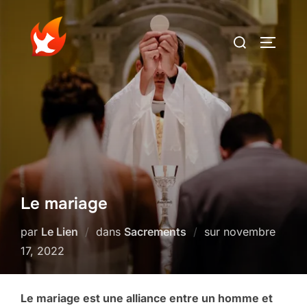
Aller
au
Rechercher :
PERMUT
contenu
Le mariage
Publié
par
Le Lien
dans
Sacrements
sur
novembre
le
17, 2022
Le mariage est une alliance entre un homme et