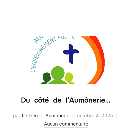
Du côté de l’Aumônerie…
Publié
par
Le Lien
Aumonerie
octobre 4, 2025
le
Aucun commentaire