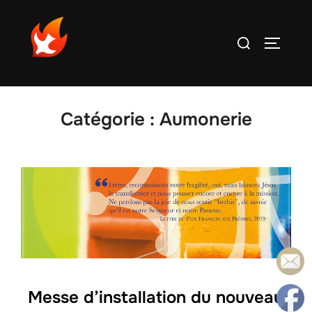
Aller
au
Rechercher :
PERMUT
contenu
Catégorie :
Aumonerie
Messe d’installation du nouveau