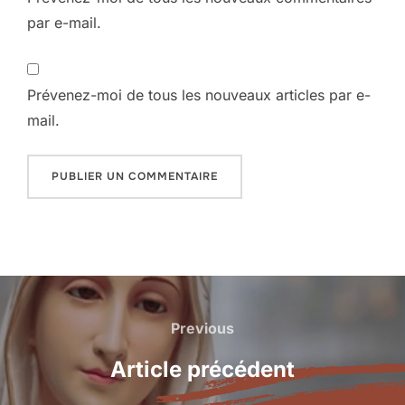
par e-mail.
Prévenez-moi de tous les nouveaux articles par e-
mail.
Navigation
de
Previous
Previous
l’article
Article précédent