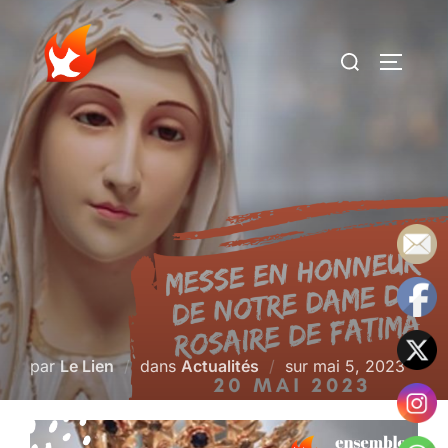
Aller
au
Rechercher :
PERMUT
contenu
Publié
par
Le Lien
dans
Actualités
sur
mai 5, 2023
le