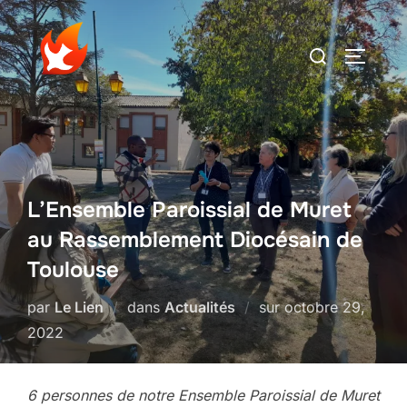
Aller
au
Rechercher :
PERMUT
contenu
L’Ensemble Paroissial de Muret
au Rassemblement Diocésain de
Toulouse
Publié
par
Le Lien
dans
Actualités
sur
octobre 29,
le
2022
6 personnes de notre Ensemble Paroissial de Muret