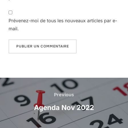
Prévenez-moi de tous les nouveaux articles par e-
mail.
Navigation
de
Previous
Previous
l’article
Agenda Nov 2022