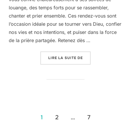
louange, des temps forts pour se rassembler,
chanter et prier ensemble. Ces rendez-vous sont
l’occasion idéale pour se tourner vers Dieu, confier
nos vies et nos intentions, et puiser dans la force
de la prière partagée. Retenez dès …
« SAMEDI 29 NOVEMBRE,
LIRE LA SUITE DE
Pagination
1
2
…
7
des