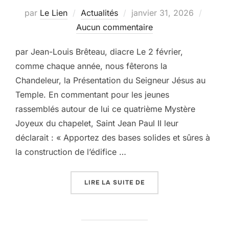
Publié
par
Le Lien
Actualités
janvier 31, 2026
le
Aucun commentaire
par Jean-Louis Brêteau, diacre Le 2 février,
comme chaque année, nous fêterons la
Chandeleur, la Présentation du Seigneur Jésus au
Temple. En commentant pour les jeunes
rassemblés autour de lui ce quatrième Mystère
Joyeux du chapelet, Saint Jean Paul II leur
déclarait : « Apportez des bases solides et sûres à
la construction de l’édifice …
« LA FÊTE DE LA PRÉSE
LIRE LA SUITE DE