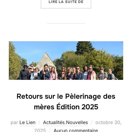
« RETOUR SUR LA RENTR
LIRE LA SUITE DE
Retours sur le Pèlerinage des
mères Édition 2025
Publié
par
Le Lien
Actualités
,
Nouvelles
octobre 30,
le
2025
Aucun commentaire