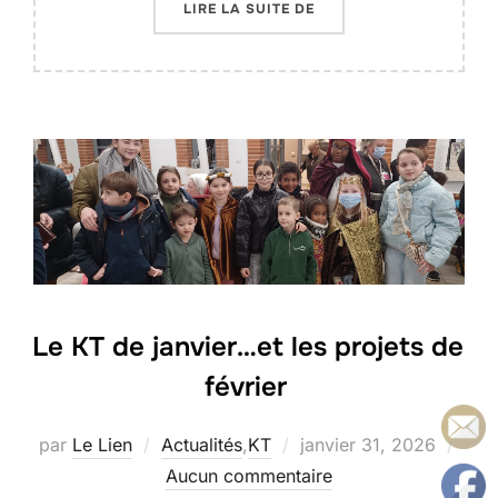
« MESSE D’INSTALLATI
LIRE LA SUITE DE
Le KT de janvier…et les projets de
février
Publié
par
Le Lien
Actualités
,
KT
janvier 31, 2026
le
Aucun commentaire