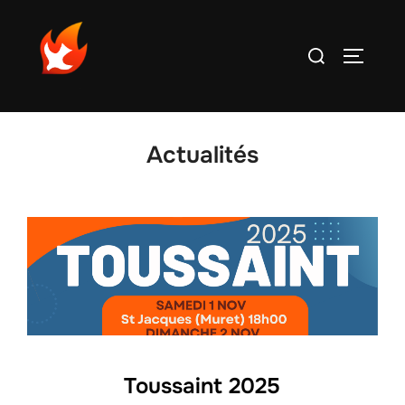
Aller
au
Rechercher :
PERMUT
contenu
Actualités
Toussaint 2025