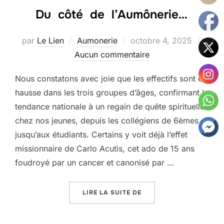
Du côté de l’Aumônerie…
Publié
par
Le Lien
Aumonerie
octobre 4, 2025
le
Aucun commentaire
Nous constatons avec joie que les effectifs sont en
hausse dans les trois groupes d’âges, confirmant la
tendance nationale à un regain de quête spirituelle
chez nos jeunes, depuis les collégiens de 6èmes
jusqu’aux étudiants. Certains y voit déjà l’effet
missionnaire de Carlo Acutis, cet ado de 15 ans
foudroyé par un cancer et canonisé par …
« DU CÔTÉ DE L’AUMÔ
LIRE LA SUITE DE