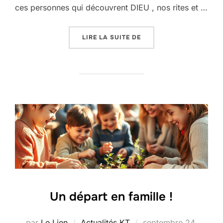
ces personnes qui découvrent DIEU , nos rites et …
« LES SACREMENTS D’I
LIRE LA SUITE DE
Un départ en famille !
Publié
par
Le Lien
Actualités
,
KT
septembre 24,