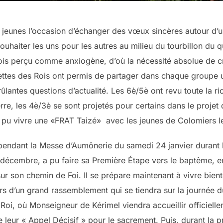
 jeunes l’occasion d’échanger des vœux sincères autour d’un
ouhaiter les uns pour les autres au milieu du tourbillon du 
is perçu comme anxiogène, d’où la nécessité absolue de cr
lettes des Rois ont permis de partager dans chaque groupe 
lantes questions d’actualité. Les 6è/5è ont revu toute la ri
erre, les 4è/3è se sont projetés pour certains dans le proje
 pu vivre une «FRAT Taizé» avec les jeunes de Colomiers le
endant la Messe d’Aumônerie du samedi 24 janvier durant la
13 décembre, a pu faire sa Première Étape vers le baptême
ur son chemin de Foi. Il se prépare maintenant à vivre bien
s d’un grand rassemblement qui se tiendra sur la journée d
 Roi, où Monseigneur de Kérimel viendra accueillir officiel
de leur « Appel Décisif » pour le sacrement. Puis, durant l