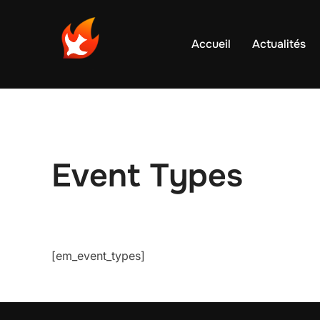
Aller
au
Accueil
Actualités
contenu
Event Types
[em_event_types]