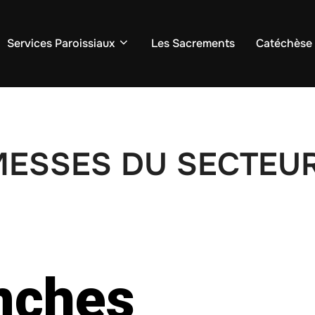
Services Paroissiaux
Les Sacrements
Catéchèse
MESSES DU SECTEU
nches