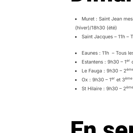
Muret : Saint Jean mes
(hiver)/18h30 (été)
Saint Jacques – 11h – 
Eaunes : 11h – Tous l
er
Estantens : 9h30 – 1
d
èm
Le Fauga : 9h30 – 2
er
ème
Ox : 9h30 – 1
et 3
èm
St Hilaire : 9h30 – 2
En se